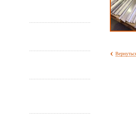
титан и
12Х18н10Т
Токарные
работы
‹
Вернуться
Изделия
12Х18Н10Т
Блочно-
модульные
конструкции
Гидроабразив