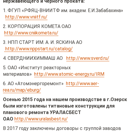
нержавеющего и черного проката:
1. ФГУП «РФЯЦ-ВНИИТФ им. академ. Е.И.Забабахина»
http://www.vniitf.ru/
2. КОРПОРАЦИЯ КОМЕТА ОАО
http://www.cniikometa.ru/
3. НПП СТАРТ ИМ. А. И. ЯСКИНА АО
http://www.nppstart.ru/catalog/
4. СВЕРДНИИХИММАШ АО
http://www.sverd.ru/
5. ОАО «Институт реакторных
материалов»
http://www.atomic-energy.ru/IRM
6. АО «Атомэнергоремонт»
http://www.aer-
rea.ru/map/eburg/
Осенью 2015 года на нашем производстве в г.Озерск
были изготовлены титановые конструкции для
планового ремонта УРАЛАСБЕСТ
ОАО
http://www.uralasbest.ru/
В 2017 году заключены договоры с группой заводов